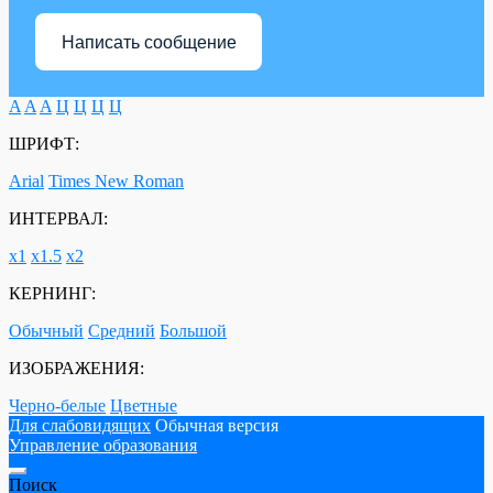
Написать сообщение
A
A
A
Ц
Ц
Ц
Ц
ШРИФТ:
Arial
Times New Roman
ИНТЕРВАЛ:
х1
х1.5
х2
КЕРНИНГ:
Обычный
Средний
Большой
ИЗОБРАЖЕНИЯ:
Черно-белые
Цветные
Для слабовидящих
Обычная версия
Управление образования
Поиск