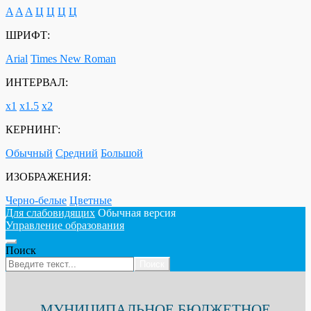
A
A
A
Ц
Ц
Ц
Ц
ШРИФТ:
Arial
Times New Roman
ИНТЕРВАЛ:
х1
х1.5
х2
КЕРНИНГ:
Обычный
Средний
Большой
ИЗОБРАЖЕНИЯ:
Черно-белые
Цветные
Для слабовидящих
Обычная версия
Управление образования
Поиск
Поиск
МУНИЦИПАЛЬНОЕ БЮДЖЕТНОЕ