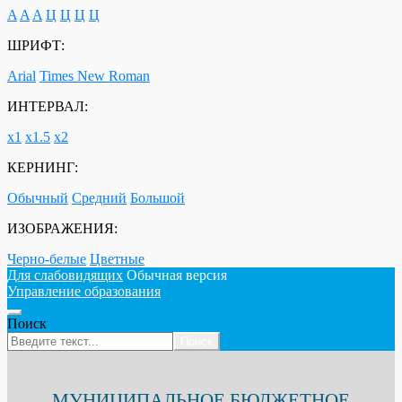
A
A
A
Ц
Ц
Ц
Ц
ШРИФТ:
Arial
Times New Roman
ИНТЕРВАЛ:
х1
х1.5
х2
КЕРНИНГ:
Обычный
Средний
Большой
ИЗОБРАЖЕНИЯ:
Черно-белые
Цветные
Для слабовидящих
Обычная версия
Управление образования
Поиск
Поиск
МУНИЦИПАЛЬНОЕ БЮДЖЕТНОЕ