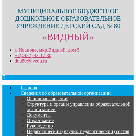
МУНИЦИПАЛЬНОЕ БЮДЖЕТНОЕ
ДОШКОЛЬНОЕ ОБРАЗОВАТЕЛЬНОЕ
УЧРЕЖДЕНИЕ ДЕТСКИЙ САД № 80
«ВИДНЫЙ»
г. Иваново, мкр.Видный, дом 5
+7(4932) 93-17-80
dou80@ivedu.ru
Главная
Сведения об образовательной организации
Основные сведения
Структура и органы управления образовательной
организацией
Документы
Образование
Руководство
Педагогический (научно-педагогический) состав