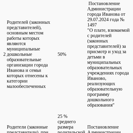
Постановление
Администрации
города Иванова от
29.07.2024 года №
Родителей (законных
1497
представителей),
"О плате, взимаемой
основным местом
с родителей
работы которых
(законных
являются
представителей) за
муниципальные
присмотр и уход за
2
дошкольные
50%
детьми в
образовательные
муниципальных
организации города
образовательных
Иванова и семьи
учреждениях города
которых отнесены к
Иваново,
категории
реализующих
малообеспеченных
образовательную
программу
дошкольного
образования"
25 %
среднего
Родители (законные
размера
Постановление
представители), при
родительской
Администрации