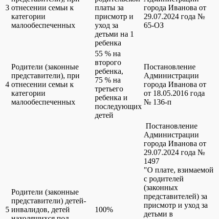
3
отнесении семьи к
платы за
города Иванова от
категории
присмотр и
29.07.2024 года №
малообеспеченных
уход за
65-ОЗ
детьми на 1
ребенка
55 % на
второго
Родители (законные
Постановление
ребенка,
представители), при
Администрации
75 % на
4
отнесении семьи к
города Иванова от
третьего
категории
от 18.05.2016 года
ребенка и
малообеспеченных
№ 136-п
последующих
детей
Постановление
Администрации
города Иванова от
29.07.2024 года №
1497
"О плате, взимаемой
с родителей
(законных
Родители (законные
представителей) за
представители) детей-
присмотр и уход за
5
инвалидов, детей
100%
детьми в
находящихся под