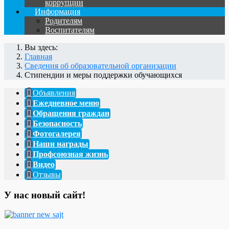
коррупции
Информация
Родителям
Воспитателям
Вы здесь:
Главная
Сведения об образовательной организации
Стипендии и меры поддержки обучающихся
Объявления
Ежедневное меню
Обращения граждан
Безопасность
Фотогалерея
Наши награды
Профсоюзная жизнь
Видео
Отзывы
У нас новый сайт!