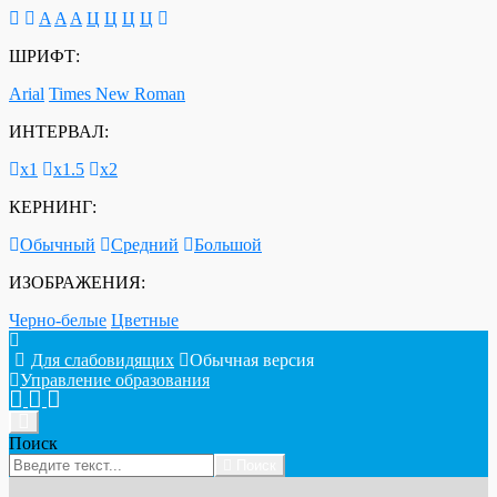
A
A
A
Ц
Ц
Ц
Ц
ШРИФТ:
Arial
Times New Roman
ИНТЕРВАЛ:
х1
х1.5
х2
КЕРНИНГ:
Обычный
Средний
Большой
ИЗОБРАЖЕНИЯ:
Черно-белые
Цветные
Для слабовидящих
Обычная версия
Управление образования
Поиск
Поиск