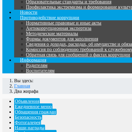
Образовательные стандарты и требования
Профилактика экстремизма и формирование культ
Новости
Противодействие коррупции
Нормативные правовые и иные акты
Антикоррупционная экспертиза
Методические материалы
Формы документов для заполнения
Сведения о доходах, расходах, об имуществе и обяз
Комиссия по соблюдению требований к служебному
Обратная связь для сообщений о фактах коррупции
Информация
Родителям
Воспитателям
Вы здесь:
Главная
Два жирафа
Объявления
Ежедневное меню
Обращения граждан
Безопасность
Фотогалерея
Наши награды