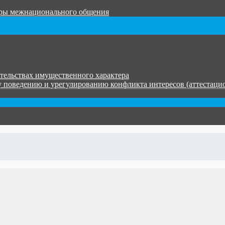
уры межнационального общения
ательствах имущественного характера
 поведению и урегулированию конфликта интересов (аттестаци