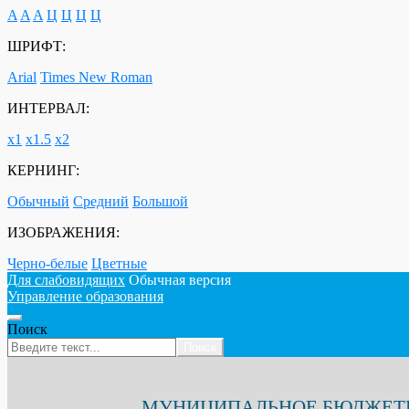
A
A
A
Ц
Ц
Ц
Ц
ШРИФТ:
Arial
Times New Roman
ИНТЕРВАЛ:
х1
х1.5
х2
КЕРНИНГ:
Обычный
Средний
Большой
ИЗОБРАЖЕНИЯ:
Черно-белые
Цветные
Для слабовидящих
Обычная версия
Управление образования
Поиск
Поиск
МУНИЦИПАЛЬНОЕ БЮДЖЕТНО